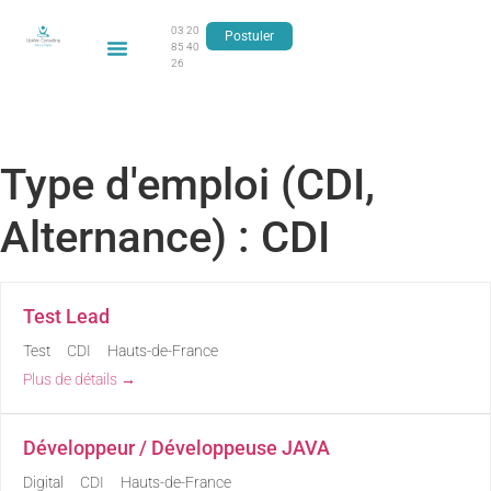
03 20
Postuler
85 40
26
Type d'emploi (CDI,
Alternance) :
CDI
Test Lead
Test
CDI
Hauts-de-France
Plus de détails
Développeur / Développeuse JAVA
Digital
CDI
Hauts-de-France